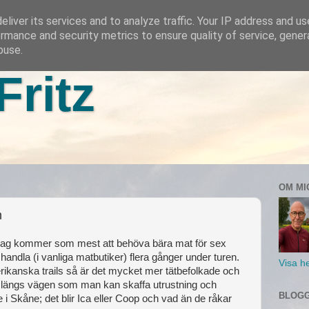
liver its services and to analyze traffic. Your IP address and u
rmance and security metrics to ensure quality of service, gene
buse.
Fritz
OM MI
n
 Jag kommer som mest att behöva bära mat för sex
andla (i vanliga matbutiker) flera gånger under turen.
Visa he
rikanska trails så är det mycket mer tätbefolkade och
 längs vägen som man kan skaffa utrustning och
BLOGG
te i Skåne; det blir Ica eller Coop och vad än de råkar