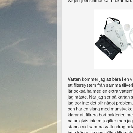
vägen (bensinmackar brukar ha). 
Vatten
kommer jag att bära i en va
ett filtersystem från samma tillve
lär också ha med en extra vattenflas
jag måste. När jag ser på kartan 
jag tror inte det blir något proble
och har en slang med munstycke s
klarar att filtrera bort bakterier, 
naturligtvis inte miljögifter men j
stanna vid samma vattendrag hela ti
byta köper jag nog själva filtersat