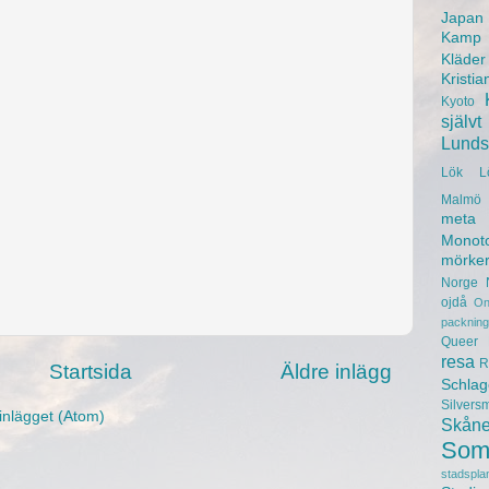
Japan
Kamp
Kläder
Kristia
Kyoto
självt
Lunds 
Lök
L
Malmö 
meta
Monot
mörke
Norge
ojdå
On
packning
Queer
resa
R
Startsida
Äldre inlägg
Schlag
Silvers
inlägget (Atom)
Skån
Som
stadspla