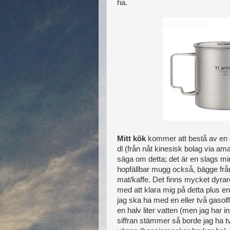
ha.
Mitt kök
kommer att bestå av en g
dl (från nåt kinesisk bolag via a
säga om detta; det är en slags m
hopfällbar mugg också, bägge frå
mat/kaffe. Det finns mycket dyrar
med att klara mig på detta plus e
jag ska ha med en eller två gasolf
en halv liter vatten (men jag har 
siffran stämmer så borde jag ha tv