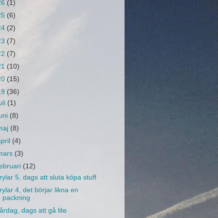
26
(1)
25
(6)
24
(2)
23
(7)
22
(7)
21
(10)
20
(15)
19
(36)
uli
(1)
juni
(8)
maj
(8)
april
(4)
mars
(3)
februari
(12)
rylar 5, dags att sluta köpa stuff
rylar 4, det börjar likna en
packning
årdag, dags att gå lite