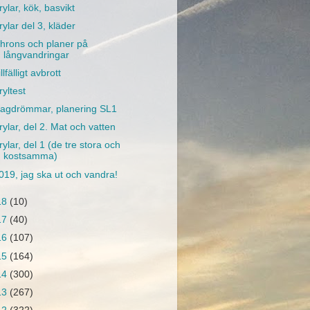
rylar, kök, basvikt
rylar del 3, kläder
hrons och planer på
långvandringar
illfälligt avbrott
ryltest
agdrömmar, planering SL1
rylar, del 2. Mat och vatten
rylar, del 1 (de tre stora och
kostsamma)
019, jag ska ut och vandra!
18
(10)
17
(40)
16
(107)
15
(164)
14
(300)
13
(267)