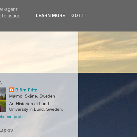
ser-agent
rate usage
LEARN MORE
GOT IT
G
Björn Fritz
Malmö, Skåne, Sweden
Art Historian at Lund
University in Lund, Sweden.
la min profil
ARKIV