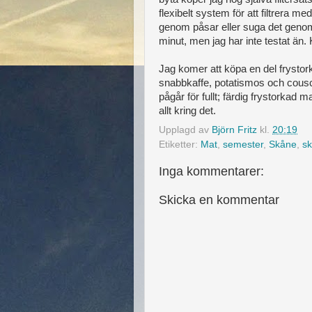
flexibelt system för att filtrera med
genom påsar eller suga det genom 
minut, men jag har inte testat än
Jag komer att köpa en del frysto
snabbkaffe, potatismos och cousc
pågår för fullt; färdig frystorkad ma
allt kring det.
Upplagd av
Björn Fritz
kl.
20:19
Etiketter:
Mat
,
semester
,
Skåne
,
s
Inga kommentarer:
Skicka en kommentar