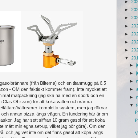
►
20
►
20
►
20
►
20
►
20
►
20
►
20
▼
20
►
j
►
►
asolbrännare (från Biltema) och en titanmugg på 6,5
mazon - OM den faktiskt kommer fram). Inte mycket att
►
inimal matpackning (jag ska ha med en spork och en
►
n Clas Ohlsson) för att koka vatten och värma
▼
e/lättare/bättre/mer kompletta system, men jag räknar
P
n och annan pizza längs vägen. En fundering här är om
laskor. Jag har sett siffran 10 gram gasol för att koka
P
inte mätt min egna set-up, vilket jag bör göra). Om den
å, och jag vet inte om det finns gasol att köpa längs
V