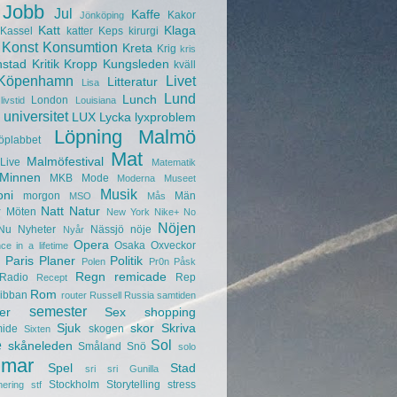
Jobb
Jul
Kaffe
Kakor
Jönköping
Katt
Klaga
Kassel
katter
Keps
kirurgi
Konst
Konsumtion
Kreta
Krig
kris
nstad
Kritik
Kropp
Kungsleden
kväll
Köpenhamn
Livet
Litteratur
Lisa
Lund
Lunch
London
livstid
Louisiana
universitet
LUX
Lycka
lyxproblem
Löpning
Malmö
öplabbet
Mat
Malmöfestival
Live
Matematik
Minnen
MKB
Mode
Moderna Museet
Musik
oni
morgon
Män
MSO
Mås
r
Natt
Natur
Möten
New York
Nike+
No
Nöjen
Nu
Nyheter
Nässjö
nöje
Nyår
Opera
Osaka
Oxveckor
ce in a lifetime
Paris
Planer
Politik
Polen
Pr0n
Påsk
Regn
remicade
Radio
Rep
Recept
Rom
ibban
router
Russell
Russia
samtiden
semester
er
Sex
shopping
Sjuk
skor
Skriva
mide
skogen
Sixten
e
Sol
skåneleden
Småland
Snö
solo
mar
Spel
Stad
sri sri Gunilla
Stockholm
Storytelling
stress
nering
stf