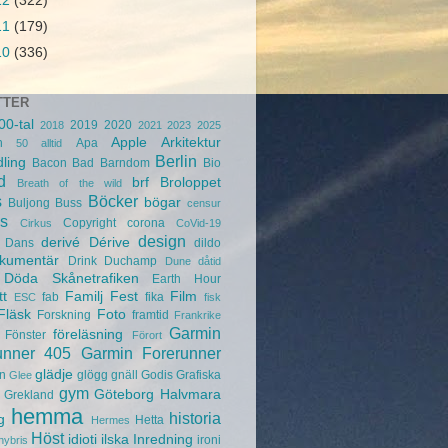
12
(322)
11
(179)
10
(336)
TTER
00-tal
2019
2020
2018
2021
2023
2025
Apple
Arkitektur
n
Apa
50
alltid
Berlin
ling
Bacon
Bad
Barndom
Bio
d
brf
Broloppet
Breath of the wild
s
Böcker
bögar
Buljong
Buss
censur
s
Copyright
corona
Cirkus
CoVid-19
design
derivé
Dérive
Dans
dildo
kumentär
Drink
Duchamp
Dune
dåtid
Döda Skånetrafiken
Earth Hour
tt
Familj
Fest
Film
fab
fika
ESC
fisk
Fläsk
Foto
Forskning
framtid
Frankrike
Garmin
föreläsning
Fönster
Förort
unner 405
Garmin Forerunner
glädje
n
glögg
gnäll
Godis
Grafiska
Glee
gym
Göteborg
Halvmara
Grekland
hemma
historia
g
Hetta
Hermes
Höst
idioti
ilska
Inredning
ironi
hybris