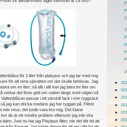
Priset för alltsammans taget samman är ca 500:-.
P
P
C
T
P
D
P
P
2
ttenblåsa för 2 liter från platypus och jag tar med mig
rkare för att rena sjövatten om det skulle behövas. Jag
►
20
ka om en liter; så allt i allt kan jag bära tre liter om
►
20
så verkar det finns gott om vatten längs med vägen så
►
20
m. Vattenblåsan passar i ett särskilt fack i min ryggsäck
å jag kan dricka medans jag har ryggan på. Filtret
►
20
men inte virus; det torde vara bra nog. Det klarar
►
20
ag tror de är ett mindre problem eftersom jag inte ska
►
20
den. Just nu har jag Playtpus filter; när det blir tid att
sen från Sawyer. Jag köpte denna för att jag ville ha ett