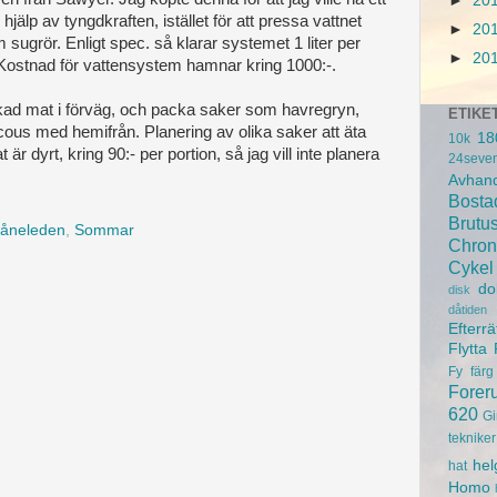
►
20
 hjälp av tyngdkraften, istället för att pressa vattnet
►
20
sugrör. Enligt spec. så klarar systemet 1 liter per
►
20
. Kostnad för vattensystem hamnar kring 1000:-.
rkad mat i förväg, och packa saker som havregryn,
ETIKE
ous med hemifrån. Planering av olika saker att äta
18
10k
t är dyrt, kring 90:- per portion, så jag vill inte planera
24seve
Avhand
Bosta
Brutu
kåneleden
,
Sommar
Chron
Cykel
do
disk
dåtiden
Efterrä
Flytta
Fy
färg
Forer
620
Gi
tekniker
hel
hat
Homo