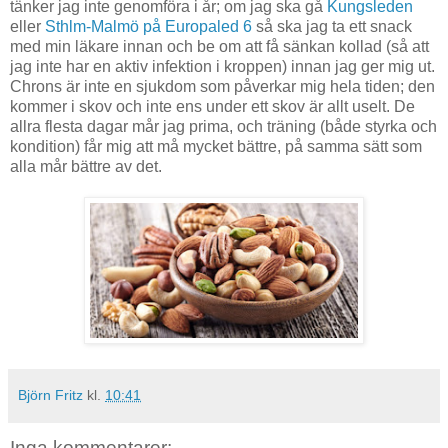
tänker jag inte genomföra i år; om jag ska gå
Kungsleden
eller
Sthlm-Malmö på Europaled 6
så ska jag ta ett snack
med min läkare innan och be om att få sänkan kollad (så att
jag inte har en aktiv infektion i kroppen) innan jag ger mig ut.
Chrons är inte en sjukdom som påverkar mig hela tiden; den
kommer i skov och inte ens under ett skov är allt uselt. De
allra flesta dagar mår jag prima, och träning (både styrka och
kondition) får mig att må mycket bättre, på samma sätt som
alla mår bättre av det.
Björn Fritz
kl.
10:41
Inga kommentarer: