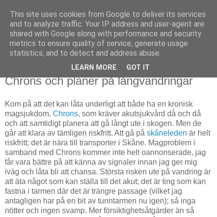
This site uses cookies from Google to deliver its services
Björn Fritz
and to analyze traffic. Your IP address and user-agent are
shared with Google along with performance and security
metrics to ensure quality of service, generate usage
vad än som faller mig in
statistics, and to detect and address abuse.
LEARN MORE
GOT IT
måndag, februari 18, 2019
Chrons och planer på långvandringar
Kom på att det kan låta underligt att både ha en kronisk
magsjukdom,
Chrons
, som kräver akutsjukvård då och då
och att samtidigt planera att gå långt ute i skogen. Men de
går att klara av tämligen riskfritt. Att gå på
skåneleden
är helt
riskfritt; det är nära till transporter i Skåne. Magproblem i
samband med Chrons kommer inte helt oannonserade, jag
får vara bättre på att känna av signaler innan jag ger mig
iväg och låta bli att chansa. Största risken ute på vandring är
att äta något som kan ställa till det akut; det är ting som kan
fastna i tarmen där det är trängre passage (vilket jag
antagligen har på en bit av tunntarmen nu igen); så inga
nötter och ingen svamp. Mer försiktighetsåtgärder än så