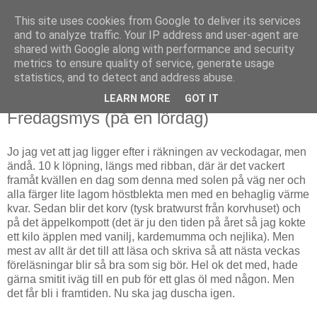
This site uses cookies from Google to deliver its services
Björn Fritz
and to analyze traffic. Your IP address and user-agent are
shared with Google along with performance and security
metrics to ensure quality of service, generate usage
vad än som faller mig in
statistics, and to detect and address abuse.
LEARN MORE
GOT IT
lördag, september 10, 2011
Fredagsmys (på en lördag)
Jo jag vet att jag ligger efter i räkningen av veckodagar, men
ändå. 10 k löpning, längs med ribban, där är det vackert
framåt kvällen en dag som denna med solen på väg ner och
alla färger lite lagom höstblekta men med en behaglig värme
kvar. Sedan blir det korv (tysk bratwurst från korvhuset) och
på det äppelkompott (det är ju den tiden på året så jag kokte
ett kilo äpplen med vanilj, kardemumma och nejlika). Men
mest av allt är det till att läsa och skriva så att nästa veckas
föreläsningar blir så bra som sig bör. Hel ok det med, hade
gärna smitit iväg till en pub för ett glas öl med någon. Men
det får bli i framtiden. Nu ska jag duscha igen.