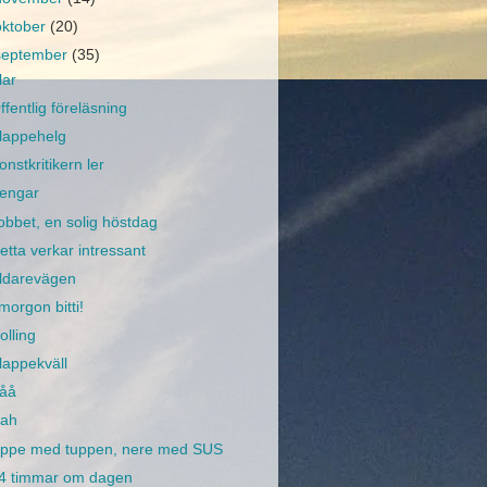
oktober
(20)
september
(35)
lar
ffentlig föreläsning
lappehelg
onstkritikern ler
engar
obbet, en solig höstdag
etta verkar intressant
ldarevägen
 morgon bitti!
olling
lappekväll
åå
ah
ppe med tuppen, nere med SUS
4 timmar om dagen