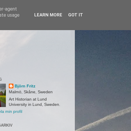
ser-agent
rate usage
LEARN MORE
GOT IT
G
Björn Fritz
Malmö, Skåne, Sweden
Art Historian at Lund
University in Lund, Sweden.
la min profil
ARKIV