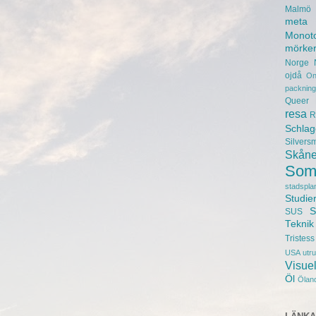
Malmö 
meta
Monot
mörke
Norge
ojdå
On
packning
Queer
resa
R
Schlag
Silvers
Skån
Som
stadspla
Studie
S
SUS
Teknik
Tristess
USA
utr
Visuel
Öl
Ölan