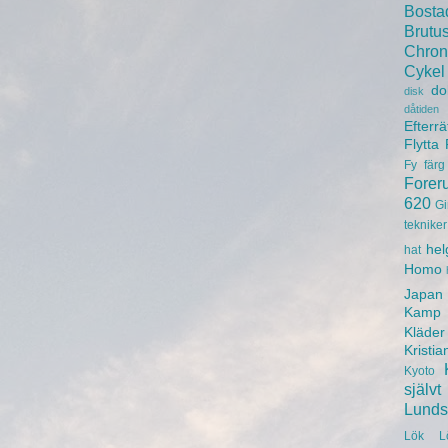
Bosta
Brutu
Chron
Cykel
do
disk
dåtiden
Efterrä
Flytta
Fy
färg
Forer
620
Gi
tekniker
hel
hat
Homo
Japan
Kamp
Kläder
Kristia
Kyoto
självt
Lunds 
Lök
L