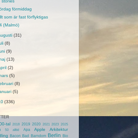
stories
ördag förmiddag
llt som är fast förflyktigas
4 (Malmö)
augusti
(31)
uli
(8)
juni
(9)
maj
(13)
april
(2)
mars
(5)
februari
(8)
januari
(5)
10
(336)
TTER
00-tal
2019
2020
2018
2021
2023
2025
Apple
Arkitektur
n
Apa
50
alltid
Berlin
ling
Bacon
Bad
Barndom
Bio