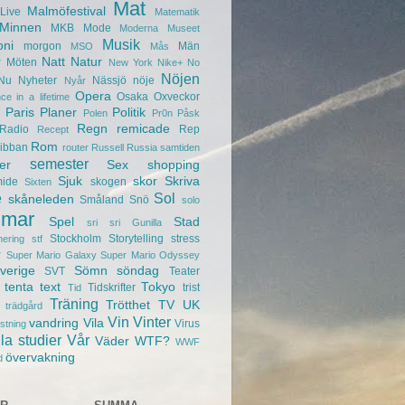
Mat
Malmöfestival
Live
Matematik
Minnen
MKB
Mode
Moderna Museet
Musik
oni
morgon
Män
MSO
Mås
r
Natt
Natur
Möten
New York
Nike+
No
Nöjen
Nu
Nyheter
Nässjö
nöje
Nyår
Opera
Osaka
Oxveckor
ce in a lifetime
Paris
Planer
Politik
Polen
Pr0n
Påsk
Regn
remicade
Radio
Rep
Recept
Rom
ibban
router
Russell
Russia
samtiden
semester
er
Sex
shopping
Sjuk
skor
Skriva
mide
skogen
Sixten
e
Sol
skåneleden
Småland
Snö
solo
mar
Spel
Stad
sri sri Gunilla
Stockholm
Storytelling
stress
nering
stf
r
Super Mario Galaxy
Super Mario Odyssey
verige
Sömn
söndag
SVT
Teater
tenta
text
Tokyo
Tidskrifter
trist
Tid
Träning
Trötthet
TV
UK
trädgård
Vin
Vinter
vandring
Vila
Virus
ustning
la studier
Vår
Väder
WTF?
WWF
övervakning
d