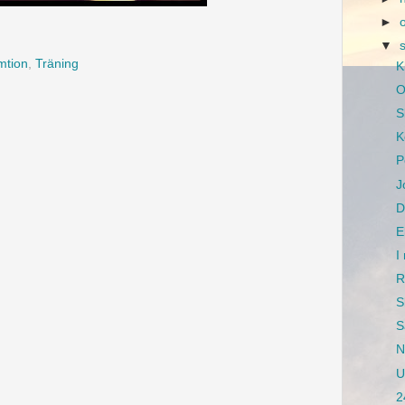
►
▼
mtion
,
Träning
K
O
S
K
P
J
D
E
I
R
S
S
N
U
2