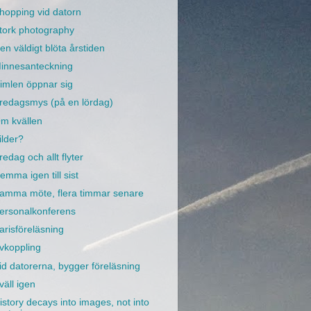
hopping vid datorn
tork photography
en väldigt blöta årstiden
innesanteckning
imlen öppnar sig
redagsmys (på en lördag)
m kvällen
ilder?
redag och allt flyter
emma igen till sist
amma möte, flera timmar senare
ersonalkonferens
arisföreläsning
vkoppling
id datorerna, bygger föreläsning
väll igen
istory decays into images, not into