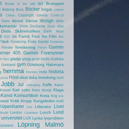
d
brf
Broloppet
Breath of the wild
s
Böcker
bögar
Buljong
Buss
censur
s
Copyright
corona
Cirkus
CoVid-19
design
derivé
Dérive
Dans
dildo
kumentär
Drink
Duchamp
Dune
dåtid
Döda Skånetrafiken
Earth Hour
tt
Familj
Fest
Film
fab
fika
ESC
fisk
Fläsk
Foto
Forskning
framtid
Frankrike
Garmin
föreläsning
Fönster
Förort
unner 405
Garmin Forerunner
glädje
n
glögg
gnäll
Godis
Grafiska
Glee
gym
Göteborg
Halvmara
Grekland
hemma
historia
g
Hetta
Hermes
Höst
idioti
ilska
Inredning
ironi
hybris
Jobb
Jul
Kaffe
Kakor
Jönköping
Katt
Klaga
Kassel
katter
Keps
kirurgi
Konst
Konsumtion
Kreta
Krig
kris
nstad
Kritik
Kropp
Kungsleden
kväll
Köpenhamn
Livet
Litteratur
Lisa
Lund
Lunch
London
livstid
Louisiana
universitet
LUX
Lycka
lyxproblem
Löpning
Malmö
öplabbet