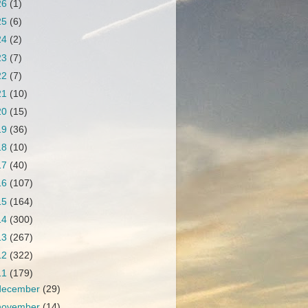
26
(1)
25
(6)
24
(2)
23
(7)
22
(7)
21
(10)
20
(15)
19
(36)
18
(10)
17
(40)
16
(107)
15
(164)
14
(300)
13
(267)
12
(322)
11
(179)
december
(29)
november
(14)