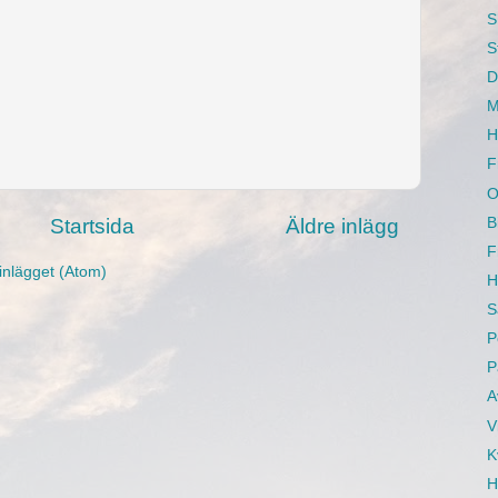
S
S
D
M
H
F
O
B
Startsida
Äldre inlägg
F
inlägget (Atom)
H
S
P
P
A
V
K
H