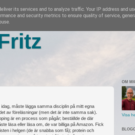
liver its services and to analyze traffic. Your IP address and u
rmance and security metrics to ensure quality of service, gene
buse.
Fritz
OM MI
g idag, måste lägga samma disciplin på mitt egna
det av föreläsningar (men det är inte samma sak).
Visa he
pping är en process som pågår; beställde de där
te läsa eller läsa om, de var billiga på Amazon. Fick
BLOGG
isten i helgen (de är snabba som få); protein och