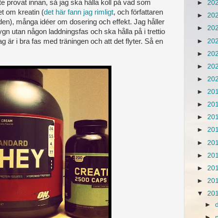
te provat innan, så jag ska hålla koll på vad som
►
20
t om kreatin (
det här fann jag rimligt
, och författaren
►
20
den), många idéer om dosering och effekt. Jag håller
►
20
ygn utan någon laddningsfas och ska hålla på i trettio
►
20
ag är i bra fas med träningen och att det flyter. Så en
►
20
►
20
►
20
►
20
►
20
►
20
►
20
►
20
►
20
►
20
►
20
▼
20
►
►