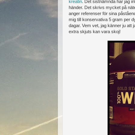
kreatin
. Det sistnämnda har jag in
händer. Det skrivs mycket på näte
anger referenser för sina påståen
mig till konservativa 5 gram per d
dagar. Vem vet, jag känner ju att j
extra skjuts kan vara skoj!