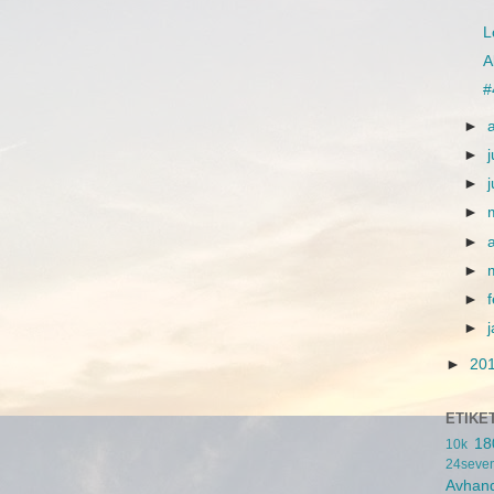
L
A
#
►
►
j
►
►
►
►
►
►
►
20
ETIKE
18
10k
24seve
Avhand