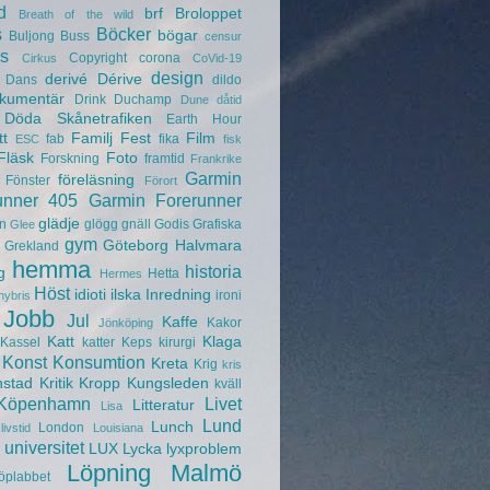
d
brf
Broloppet
Breath of the wild
s
Böcker
bögar
Buljong
Buss
censur
s
Copyright
corona
Cirkus
CoVid-19
design
derivé
Dérive
Dans
dildo
kumentär
Drink
Duchamp
Dune
dåtid
Döda Skånetrafiken
Earth Hour
tt
Familj
Fest
Film
fab
fika
ESC
fisk
Fläsk
Foto
Forskning
framtid
Frankrike
Garmin
föreläsning
Fönster
Förort
unner 405
Garmin Forerunner
glädje
n
glögg
gnäll
Godis
Grafiska
Glee
gym
Göteborg
Halvmara
Grekland
hemma
historia
g
Hetta
Hermes
Höst
idioti
ilska
Inredning
ironi
hybris
Jobb
Jul
Kaffe
Kakor
Jönköping
Katt
Klaga
Kassel
katter
Keps
kirurgi
Konst
Konsumtion
Kreta
Krig
kris
nstad
Kritik
Kropp
Kungsleden
kväll
Köpenhamn
Livet
Litteratur
Lisa
Lund
Lunch
London
livstid
Louisiana
universitet
LUX
Lycka
lyxproblem
Löpning
Malmö
öplabbet