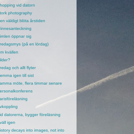
hopping vid datorn
tork photography
en väldigt blöta årstiden
innesanteckning
imlen öppnar sig
redagsmys (på en lördag)
m kvällen
ilder?
redag och allt flyter
emma igen till sist
amma möte, flera timmar senare
ersonalkonferens
arisföreläsning
vkoppling
id datorerna, bygger föreläsning
väll igen
istory decays into images, not into