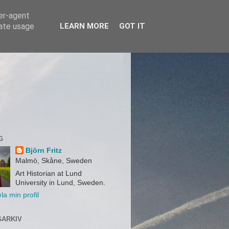
ser-agent
rate usage
LEARN MORE
GOT IT
G
Björn Fritz
Malmö, Skåne, Sweden
Art Historian at Lund
University in Lund, Sweden.
la min profil
ARKIV