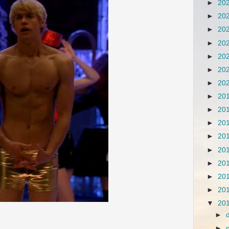
►
20
►
20
►
20
►
20
►
20
►
20
►
20
►
20
►
20
►
20
►
20
►
20
►
20
►
20
►
20
▼
20
►
►