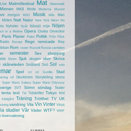
Mat
Malmöfestival
Live
Matematik
Minnen
MKB
Mode
Moderna Museet
Musik
oni
morgon
Män
MSO
Mås
r
Natt
Natur
Möten
New York
Nike+
No
Nöjen
Nu
Nyheter
Nässjö
nöje
Nyår
Opera
Osaka
Oxveckor
ce in a lifetime
Paris
Planer
Politik
Polen
Pr0n
Påsk
Regn
remicade
Radio
Rep
Recept
Rom
ibban
router
Russell
Russia
samtiden
semester
er
Sex
shopping
Sjuk
skor
Skriva
mide
skogen
Sixten
e
Sol
skåneleden
Småland
Snö
solo
mar
Spel
Stad
sri sri Gunilla
Stockholm
Storytelling
stress
nering
stf
r
Super Mario Galaxy
Super Mario Odyssey
verige
Sömn
söndag
SVT
Teater
tenta
text
Tokyo
Tidskrifter
trist
Tid
Träning
Trötthet
TV
UK
trädgård
Vin
Vinter
vandring
Vila
Virus
ustning
la studier
Vår
Väder
WTF?
WWF
övervakning
d