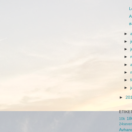
L
A
#
►
►
j
►
►
►
►
►
►
►
20
ETIKE
18
10k
24seve
Avhand