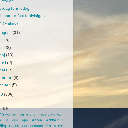
stories
ördag förmiddag
llt som är fast förflyktigas
4 (Malmö)
augusti
(31)
uli
(8)
juni
(9)
maj
(13)
april
(2)
mars
(5)
februari
(8)
januari
(5)
10
(336)
TTER
00-tal
2019
2020
2018
2021
2023
2025
Apple
Arkitektur
n
Apa
50
alltid
Berlin
ling
Bacon
Bad
Barndom
Bio