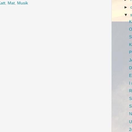
att
,
Mat
,
Musik
►
▼
K
O
S
K
P
J
D
E
I
R
S
S
N
U
2