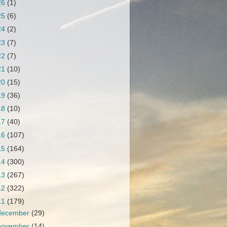
26
(1)
25
(6)
24
(2)
23
(7)
22
(7)
21
(10)
20
(15)
19
(36)
18
(10)
17
(40)
16
(107)
15
(164)
14
(300)
13
(267)
12
(322)
11
(179)
december
(29)
november
(14)