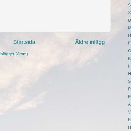
S
S
D
M
H
Startsida
Äldre inlägg
F
O
inlägget (Atom)
B
F
H
S
P
P
A
V
K
H