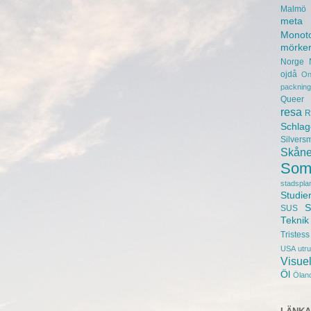
Malmö 
meta
Monot
mörke
Norge
ojdå
On
packning
Queer
resa
R
Schlag
Silvers
Skån
Som
stadspla
Studie
S
SUS
Teknik
Tristess
USA
utr
Visuel
Öl
Ölan