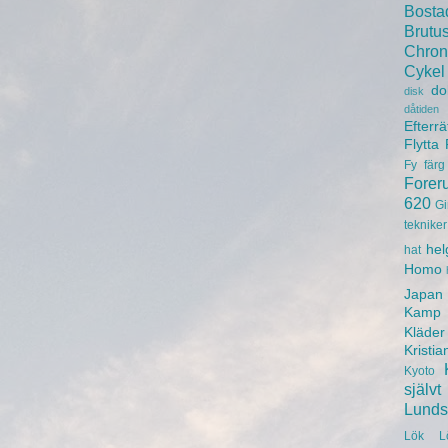
Bosta
Brutu
Chron
Cykel
do
disk
dåtiden
Efterrä
Flytta
Fy
färg
Forer
620
Gi
tekniker
hel
hat
Homo
Japan
Kamp
Kläder
Kristia
Kyoto
självt
Lunds 
Lök
L