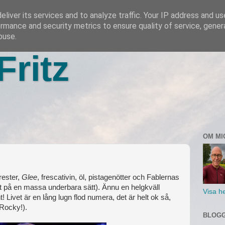
liver its services and to analyze traffic. Your IP address and u
rmance and security metrics to ensure quality of service, gene
buse.
Fritz
OM MI
 rester,
Glee
, frescativin, öl, pistagenötter och Fablernas
 på en massa underbara sätt). Ännu en helgkväll
Visa he
Livet är en lång lugn flod numera, det är helt ok så,
 Rocky!).
BLOGG