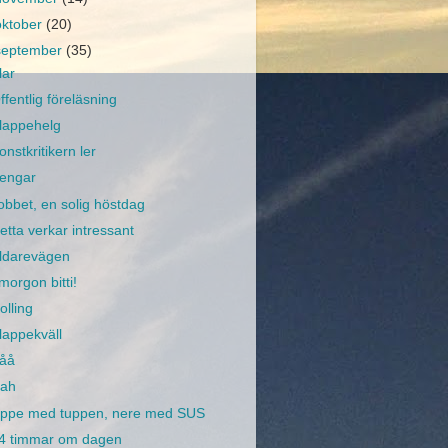
oktober
(20)
september
(35)
lar
ffentlig föreläsning
lappehelg
onstkritikern ler
engar
obbet, en solig höstdag
etta verkar intressant
ldarevägen
 morgon bitti!
olling
lappekväll
åå
ah
ppe med tuppen, nere med SUS
4 timmar om dagen