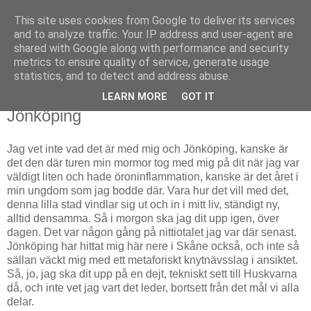
This site uses cookies from Google to deliver its services
Björn Fritz
and to analyze traffic. Your IP address and user-agent are
shared with Google along with performance and security
metrics to ensure quality of service, generate usage
vad än som faller mig in
statistics, and to detect and address abuse.
LEARN MORE
GOT IT
fredag, november 01, 2013
Jönköping
Jag vet inte vad det är med mig och Jönköping, kanske är
det den där turen min mormor tog med mig på dit när jag var
väldigt liten och hade öroninflammation, kanske är det året i
min ungdom som jag bodde där. Vara hur det vill med det,
denna lilla stad vindlar sig ut och in i mitt liv, ständigt ny,
alltid densamma. Så i morgon ska jag dit upp igen, över
dagen. Det var någon gång på nittiotalet jag var där senast.
Jönköping har hittat mig här nere i Skåne också, och inte så
sällan väckt mig med ett metaforiskt knytnävsslag i ansiktet.
Så, jo, jag ska dit upp på en dejt, tekniskt sett till Huskvarna
då, och inte vet jag vart det leder, bortsett från det mål vi alla
delar.