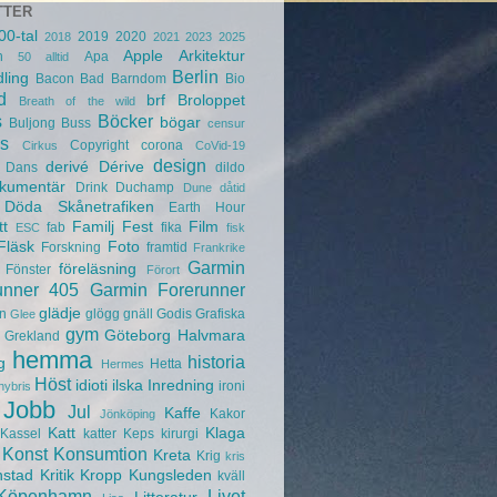
TTER
00-tal
2019
2020
2018
2021
2023
2025
Apple
Arkitektur
n
Apa
50
alltid
Berlin
ling
Bacon
Bad
Barndom
Bio
d
brf
Broloppet
Breath of the wild
s
Böcker
bögar
Buljong
Buss
censur
s
Copyright
corona
Cirkus
CoVid-19
design
derivé
Dérive
Dans
dildo
kumentär
Drink
Duchamp
Dune
dåtid
Döda Skånetrafiken
Earth Hour
tt
Familj
Fest
Film
fab
fika
ESC
fisk
Fläsk
Foto
Forskning
framtid
Frankrike
Garmin
föreläsning
Fönster
Förort
unner 405
Garmin Forerunner
glädje
n
glögg
gnäll
Godis
Grafiska
Glee
gym
Göteborg
Halvmara
Grekland
hemma
historia
g
Hetta
Hermes
Höst
idioti
ilska
Inredning
ironi
hybris
Jobb
Jul
Kaffe
Kakor
Jönköping
Katt
Klaga
Kassel
katter
Keps
kirurgi
Konst
Konsumtion
Kreta
Krig
kris
nstad
Kritik
Kropp
Kungsleden
kväll
Köpenhamn
Livet