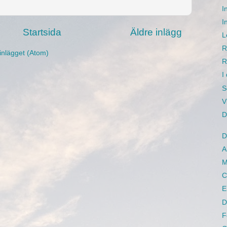
I
I
Startsida
Äldre inlägg
L
R
inlägget (Atom)
R
I
S
V
D
D
A
M
C
E
D
F