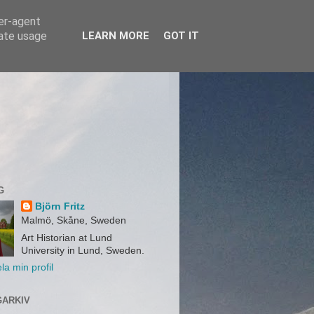
ser-agent
rate usage
LEARN MORE
GOT IT
G
Björn Fritz
Malmö, Skåne, Sweden
Art Historian at Lund
University in Lund, Sweden.
la min profil
ARKIV