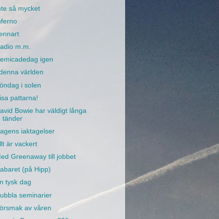
nte så mycket
nferno
ennart
adio m.m.
emicadedag igen
 denna världen
öndag i solen
isa pattarna!
avid Bowie har väldigt långa
tänder
agens iaktagelser
llt är vackert
ed Greenaway till jobbet
abaret (på Hipp)
n tysk dag
ubbla seminarier
örsmak av våren