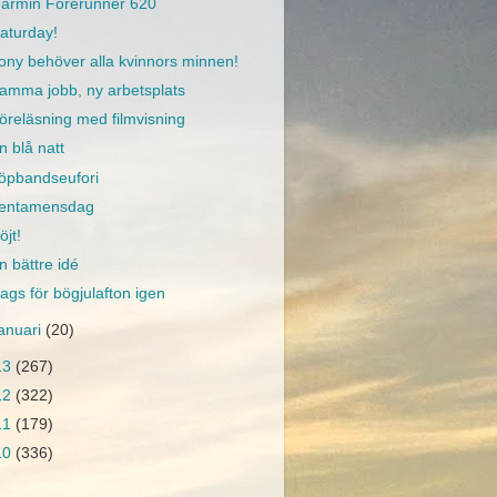
armin Forerunner 620
aturday!
ony behöver alla kvinnors minnen!
amma jobb, ny arbetsplats
öreläsning med filmvisning
n blå natt
öpbandseufori
entamensdag
öjt!
n bättre idé
ags för bögjulafton igen
januari
(20)
13
(267)
12
(322)
11
(179)
10
(336)