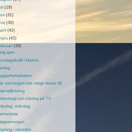
uli
(19)
juni
(31)
maj
(30)
april
(42)
mars
(42)
februari
(38)
elg igen
orsdagskväll i Malmö
ardag
yggarbetsplatsen
är sanningen inte riktigt räcker till
ntervallträning
etenskap och träning på TV
åndag, måndag
emarbete
lappemorgon
öpning i vårsolen