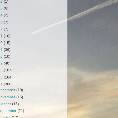
26
(1)
25
(6)
24
(2)
23
(7)
22
(7)
21
(10)
20
(15)
19
(36)
18
(10)
17
(40)
16
(107)
15
(164)
14
(300)
december
(10)
november
(15)
oktober
(15)
september
(21)
augusti
(17)