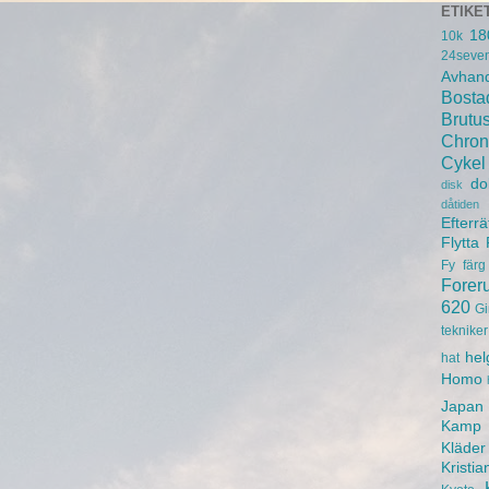
ETIKE
18
10k
24seve
Avhand
Bosta
Brutu
Chron
Cykel
do
disk
dåtiden
Efterrä
Flytta
Fy
färg
Forer
620
Gi
tekniker
hel
hat
Homo
Japan
Kamp
Kläder
Kristia