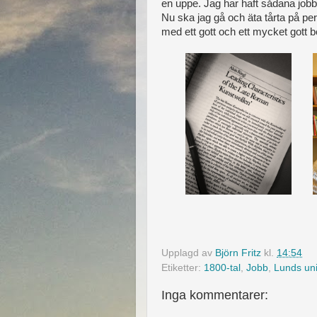
en uppe. Jag har haft sådana jobb
Nu ska jag gå och äta tårta på per
med ett gott och ett mycket gott b
Upplagd av
Björn Fritz
kl.
14:54
Etiketter:
1800-tal
,
Jobb
,
Lunds uni
Inga kommentarer: