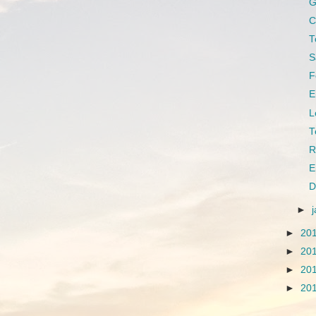
G
C
T
S
F
E
L
T
R
E
D
►
►
20
►
20
►
20
►
20