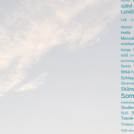
Kyoto
självt
Lunds 
Lök
L
Malmö 
meta
Monot
mörke
Norge
ojdå
On
packning
Queer
resa
R
Schlag
Silvers
Skån
Som
stadspla
Studie
S
SUS
Teknik
Tristess
USA
utr