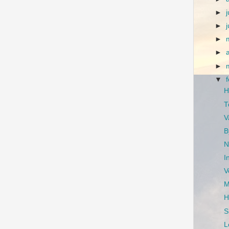
►
j
►
►
►
►
▼
H
T
V
B
N
I
V
M
H
S
L