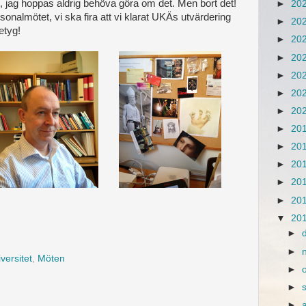
, jag hoppas aldrig behöva göra om det. Men bort det!
►
20
sonalmötet, vi ska fira att vi klarat UKÄs utvärdering
►
20
etyg!
►
20
►
20
►
20
►
20
►
20
►
20
►
20
►
20
►
20
►
20
▼
20
►
►
versitet
,
Möten
►
►
►