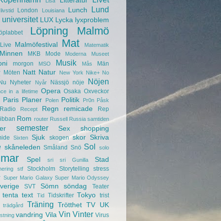
Litteratur
Lisa
Lund
Lunch
London
livstid
Louisiana
universitet
LUX
Lycka
lyxproblem
Löpning
Malmö
öplabbet
Mat
Malmöfestival
Live
Matematik
Minnen
MKB
Mode
Moderna Museet
Musik
oni
morgon
Män
MSO
Mås
r
Natt
Natur
Möten
New York
Nike+
No
Nöjen
Nu
Nyheter
Nässjö
nöje
Nyår
Opera
Osaka
Oxveckor
ce in a lifetime
Paris
Planer
Politik
Polen
Pr0n
Påsk
Regn
remicade
Radio
Rep
Recept
Rom
ibban
router
Russell
Russia
samtiden
semester
er
Sex
shopping
Sjuk
skor
Skriva
mide
skogen
Sixten
e
Sol
skåneleden
Småland
Snö
solo
mar
Spel
Stad
sri sri Gunilla
Stockholm
Storytelling
stress
nering
stf
r
Super Mario Galaxy
Super Mario Odyssey
verige
Sömn
söndag
SVT
Teater
tenta
text
Tokyo
Tidskrifter
trist
Tid
Träning
Trötthet
TV
UK
trädgård
Vin
Vinter
vandring
Vila
Virus
ustning