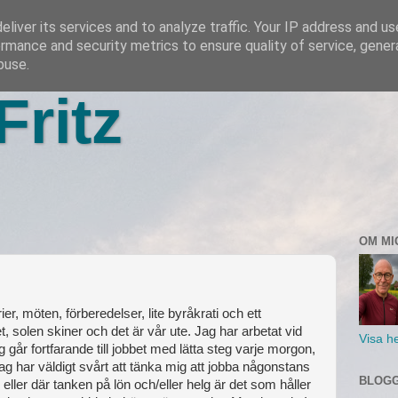
liver its services and to analyze traffic. Your IP address and u
rmance and security metrics to ensure quality of service, gene
buse.
Fritz
OM MI
, möten, förberedelser, lite byråkrati och ett
 solen skiner och det är vår ute. Jag har arbetat vid
Visa he
g går fortfarande till jobbet med lätta steg varje morgon,
 Jag har väldigt svårt att tänka mig att jobba någonstans
BLOGG
 eller där tanken på lön och/eller helg är det som håller