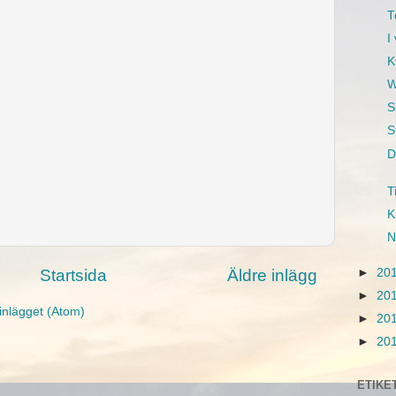
T
I
K
W
S
S
D
T
K
N
►
20
Startsida
Äldre inlägg
►
20
inlägget (Atom)
►
20
►
20
ETIKE