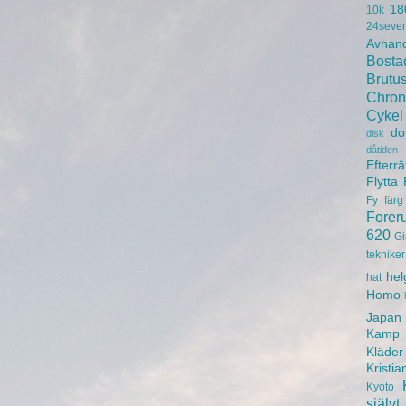
18
10k
24seve
Avhand
Bosta
Brutu
Chron
Cykel
do
disk
dåtiden
Efterrä
Flytta
Fy
färg
Forer
620
Gi
tekniker
hel
hat
Homo
Japan
Kamp
Kläder
Kristia
Kyoto
självt