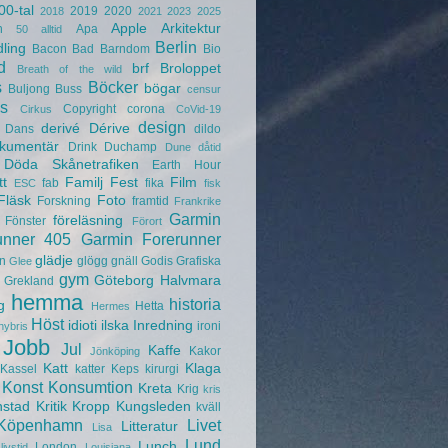
00-tal
2019
2020
2018
2021
2023
2025
Apple
Arkitektur
n
Apa
50
alltid
Berlin
ling
Bacon
Bad
Barndom
Bio
d
brf
Broloppet
Breath of the wild
s
Böcker
bögar
Buljong
Buss
censur
s
Copyright
corona
Cirkus
CoVid-19
design
derivé
Dérive
Dans
dildo
kumentär
Drink
Duchamp
Dune
dåtid
Döda Skånetrafiken
Earth Hour
tt
Familj
Fest
Film
fab
fika
ESC
fisk
Fläsk
Foto
Forskning
framtid
Frankrike
Garmin
föreläsning
Fönster
Förort
unner 405
Garmin Forerunner
glädje
n
glögg
gnäll
Godis
Grafiska
Glee
gym
Göteborg
Halvmara
Grekland
hemma
historia
g
Hetta
Hermes
Höst
idioti
ilska
Inredning
ironi
hybris
Jobb
Jul
Kaffe
Kakor
Jönköping
Katt
Klaga
Kassel
katter
Keps
kirurgi
Konst
Konsumtion
Kreta
Krig
kris
nstad
Kritik
Kropp
Kungsleden
kväll
Köpenhamn
Livet
Litteratur
Lisa
Lund
Lunch
London
livstid
Louisiana