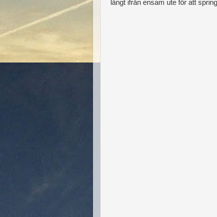
långt ifrån ensam ute för att sprin