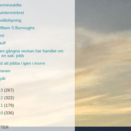
erminsskifte
 vintermörkret
vällslöpning
illiam S Burroughs
nö
tuff
en gångna veckan har handlat om
en sak: jobb
id att jobba i igen i morrn
ranen
yår
13
(267)
12
(322)
11
(179)
10
(336)
TTER