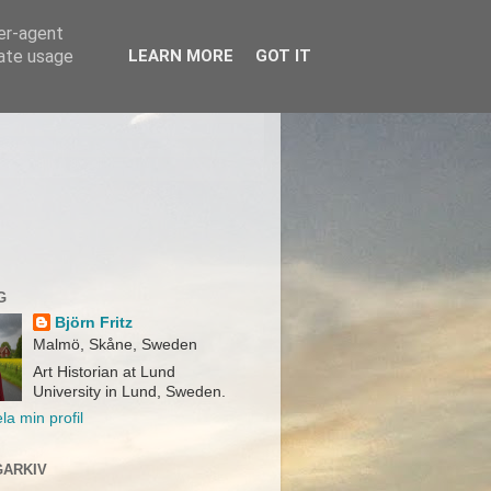
ser-agent
rate usage
LEARN MORE
GOT IT
G
Björn Fritz
Malmö, Skåne, Sweden
Art Historian at Lund
University in Lund, Sweden.
la min profil
ARKIV