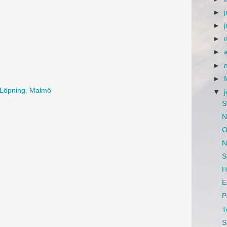
►
j
►
►
►
►
►
Löpning
,
Malmö
▼
S
N
O
N
S
H
E
P
T
S