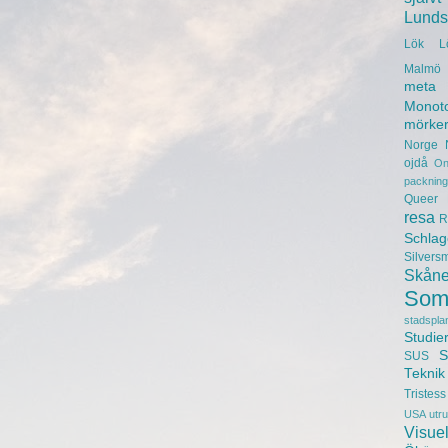
Lunds 
Lök
L
Malmö 
meta
Monot
mörke
Norge
ojdå
On
packning
Queer
resa
R
Schlag
Silvers
Skån
Som
stadspla
Studie
S
SUS
Teknik
Tristess
USA
utr
Visuel