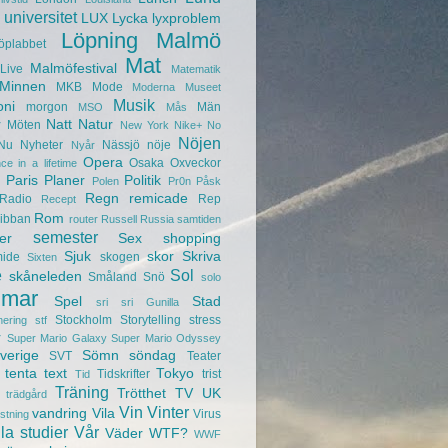
universitet
LUX
Lycka
lyxproblem
Löpning
Malmö
öplabbet
Mat
Malmöfestival
Live
Matematik
Minnen
MKB
Mode
Moderna Museet
Musik
oni
morgon
Män
MSO
Mås
r
Natt
Natur
Möten
New York
Nike+
No
Nöjen
Nu
Nyheter
Nässjö
nöje
Nyår
Opera
Osaka
Oxveckor
ce in a lifetime
Paris
Planer
Politik
Polen
Pr0n
Påsk
Regn
remicade
Radio
Rep
Recept
Rom
ibban
router
Russell
Russia
samtiden
semester
er
Sex
shopping
Sjuk
skor
Skriva
mide
skogen
Sixten
e
Sol
skåneleden
Småland
Snö
solo
mar
Spel
Stad
sri sri Gunilla
Stockholm
Storytelling
stress
nering
stf
r
Super Mario Galaxy
Super Mario Odyssey
verige
Sömn
söndag
SVT
Teater
tenta
text
Tokyo
Tidskrifter
trist
Tid
Träning
Trötthet
TV
UK
trädgård
Vin
Vinter
vandring
Vila
Virus
ustning
la studier
Vår
Väder
WTF?
WWF