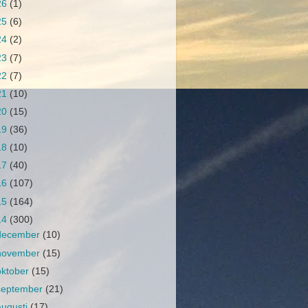
26
(1)
25
(6)
24
(2)
23
(7)
22
(7)
21
(10)
20
(15)
19
(36)
18
(10)
17
(40)
16
(107)
15
(164)
14
(300)
december
(10)
november
(15)
oktober
(15)
september
(21)
augusti
(17)