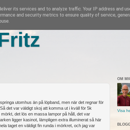
liver its services and to analyze traffic. Your IP address and u
rmance and security metrics to ensure quality of service, gene
buse.
Fritz
OM MI
 springa utomhus än på löpband, men när det regnar för
å det var väldigt skoj att komma ut i kväll för 5k
Visa he
 mörkt, det lös en massa lampor på håll, det var
arken ligger kasinot, lämpligen extra illuminerat så här
BLOGG
 hela taget en väldigt fin runda i mörkret, och jag var