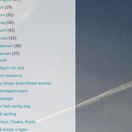
uli
(19)
juni
(31)
maj
(30)
april
(42)
mars
(42)
februari
(38)
januari
(20)
vett
ågon cm snö
m veckorna
u börjar årets första äventyr
öndagsmorgon
abegär
n helt vanlig dag
å språng
okyo, Osaka, Kyoto
å börjar vi igen