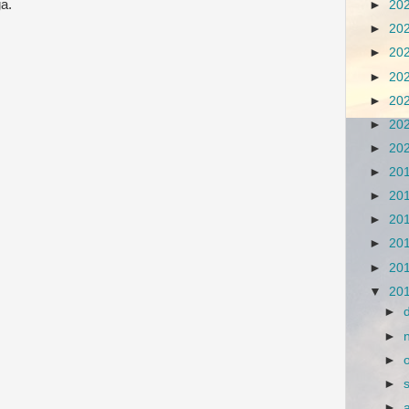
ga.
►
20
►
20
►
20
►
20
►
20
►
20
►
20
►
20
►
20
►
20
►
20
►
20
▼
20
►
►
►
►
►